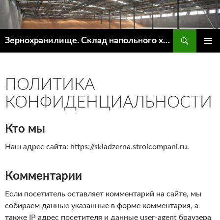
Поиск
Зернохранилище. Склад напольного хранения зерна.
ПЕРЕЙТИ
ОСНОВ
К
МЕНЮ
СОДЕРЖИМОМУ
ПОЛИТИКА
КОНФИДЕНЦИАЛЬНОСТИ
Кто мы
Наш адрес сайта: https://skladzerna.stroicompani.ru.
Комментарии
Если посетитель оставляет комментарий на сайте, мы
собираем данные указанные в форме комментария, а
также IP адрес посетителя и данные user-agent браузера