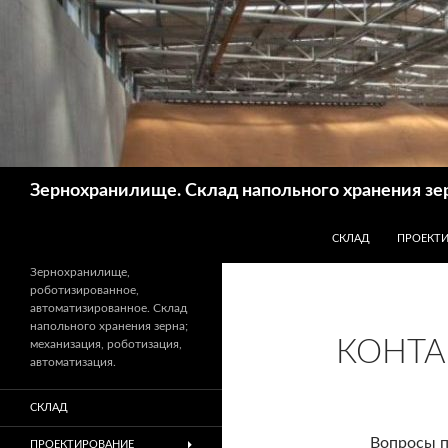
Поиск
Зернохранилище. Склад напольного хранения зе
ПЕРЕЙТИ К СОДЕР
СКЛАД
ПРОЕКТ
Зернохранилище,
роботизированное,
автоматизированное. Склад
напольного хранения зерна;
КОНТА
механизация, роботизация,
автоматизация.
СКЛАД
Вопросы п
ПРОЕКТИРОВАНИЕ